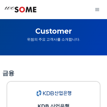
콘
Main
텐
Men
츠
로
건
Customer
너
위썸의 주요 고객사를 소개합니다.
뛰
기
금융
KDB 산업은행